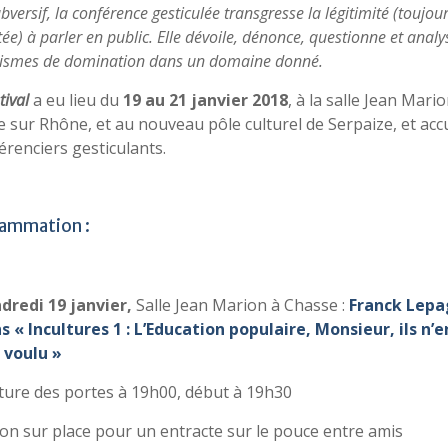
bversif, la conférence gesticulée transgresse la légitimité (toujou
ée) à parler en public. Elle dévoile, dénonce, questionne et analy
smes de domination dans un domaine donné.
tival
a eu lieu du
19 au 21 janvier 2018
, à la salle Jean Mari
 sur Rhône, et au nouveau pôle culturel de Serpaize, et accu
érenciers gesticulants.
ammation :
dredi 19 janvier,
Salle Jean Marion à Chasse :
Franck Lepa
s « Incultures 1 : L’Education populaire, Monsieur, ils n’e
 voulu »
ure des portes à 19h00, début à 19h30
ion sur place pour un entracte sur le pouce entre amis