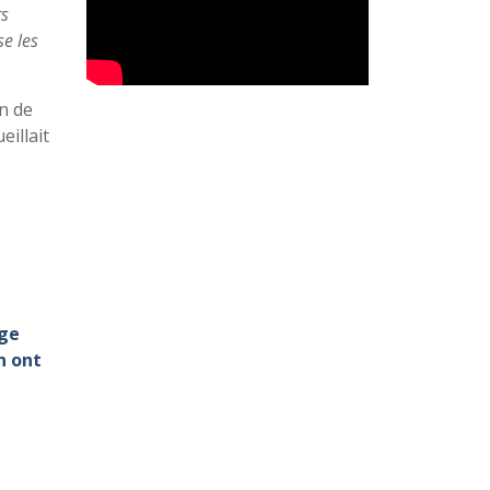
rs
se les
on de
eillait
ge
n ont