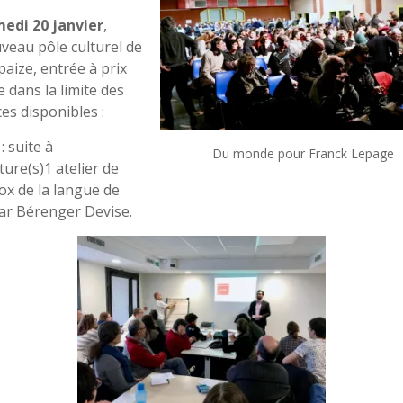
edi 20 janvier
,
veau pôle culturel de
paize, entrée à prix
e dans la limite des
ces disponibles :
: suite à
Du monde pour Franck Lepage
ture(s)1 atelier de
ox de la langue de
ar Bérenger Devise.