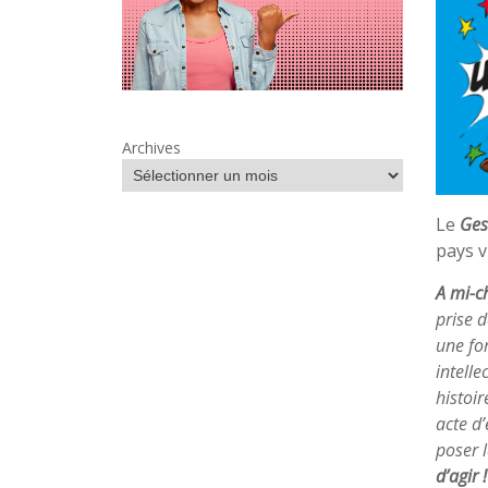
Archives
Le
Ges
pays v
A mi-c
prise d
une fo
intelle
histoir
acte d’
poser 
d’agir !