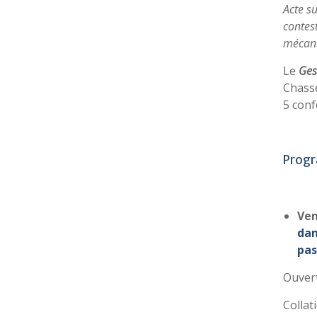
Acte su
contest
mécani
Le
Ges
Chasse
5 conf
Progr
Ven
dan
pas
Ouvert
Collat