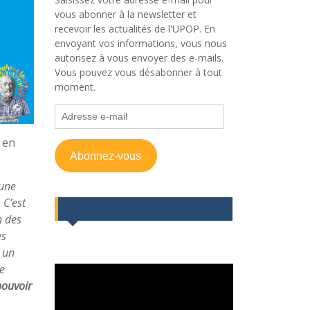
vous abonner à la newsletter et
recevoir les actualités de l'UPOP. En
envoyant vos informations, vous nous
autorisez à vous envoyer des e-mails.
Vous pouvez vous désabonner à tout
moment.
Adresse
e-
mail
 en
Abonnez-vous
 une
 C’est
Rv sur facebook
n des
es
t un
e
pouvoir