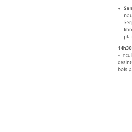
Sam
nou
Ser
libr
pla
14h30
« incul
desint
bois p