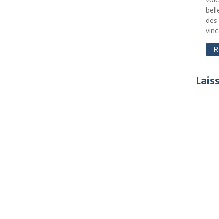
bell
des 
vinc
R
Lais