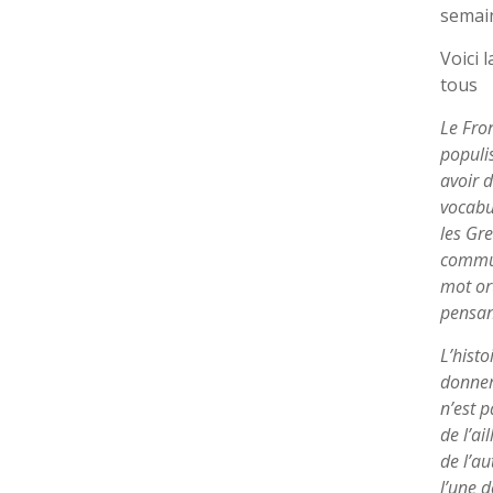
semain
Voici 
tous
Le Fron
populis
avoir 
vocabul
les Gre
commun
mot ort
pensan
L’histo
donner,
n’est 
de l’ai
de l’au
l’une d