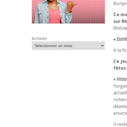
Bonjou
Ce ma
sur R
Rhône 
Archives
« Extr
A la f
Ce jeu
fêtes
« Histo
l’orga
actuel
riches
dévelo
envir
Il res