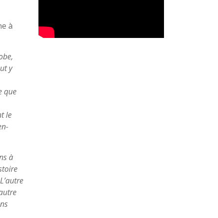
ne à
hobe,
ut y
e que
t le
en-
ons à
stoire
L’autre
’autre
ans