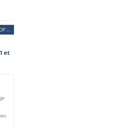
POP …
1 et
uge
iles