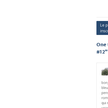
Navi
Le 
insc
de
l’arti
One 
#12”
bonj
bleu
pens
roma
qui 
voie