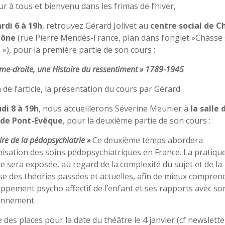
r à tous et bienvenu dans les frimas de l’hiver,
rdi 6 à 19h
, retrouvez Gérard Jolivet au
centre social de C
hône
(rue Pierre Mendès-France, plan dans l’onglet »Chasse
»), pour la première partie de son cours :
ême-droite, une Histoire du ressentiment » 1789-1945
in de l’article, la présentation du cours par Gérard.
di 8 à 19h
, nous accueillerons Séverine Meunier à
la salle 
 de Pont-Evêque
, pour la deuxième partie de son cours :
ire de la pédopsychiatrie »
Ce deuxième temps abordera
nisation des soins pédopsychiatriques en France. La pratiqu
le sera exposée, au regard de la complexité du sujet et de la
se des théories passées et actuelles, afin de mieux comprend
ppement psycho affectif de l’enfant et ses rapports avec so
onnement.
te des places pour la date du théâtre le 4 janvier (cf newslette