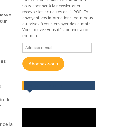
vous abonner à la newsletter et
recevoir les actualités de l'UPOP. En
hasse
envoyant vos informations, vous nous
 sur
autorisez à vous envoyer des e-mails.
Vous pouvez vous désabonner à tout
moment.
Adresse
e-
mail
des
Abonnez-vous
e
Rv sur facebook
re le
n
r de la