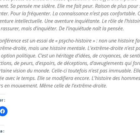
nt. Sa pensée me sidère. Elle me fait peur. Raison de plus pour 
ter. Pour la fréquenter. La connaissance n’est pas confortable. C
nture intellectuelle. Une aventure inquiétante. Le rôle de l’histoir
rassurer, mais d’inquiéter. De l’inquiétude naît la pensée.
onférence est un essai de « psycho-histoire » : non une histoire fa
trême-droite, mais une histoire mentale. L’extrême-droite n’est p
option politique. C’est un héritage d’idées, de croyances, de sent
ctions, de peurs, d’espoirs, de déceptions, d’aveuglements qui fo
taine vision du monde. Celle-ci toutefois n’est pas immuable. Elle
ée avec le temps. Elle se modifiera encore. L’histoire des hommes
rs en mouvement. Même celle de l’extrême-droite.
r :
a :