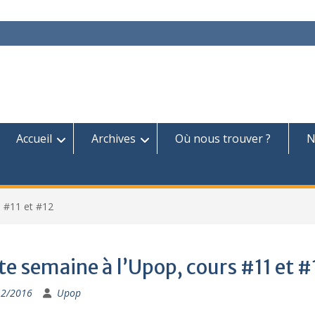
Accueil
Archives
Où nous trouver ?
N
s #11 et #12
te semaine à l’Upop, cours #11 et #
12/2016
Upop