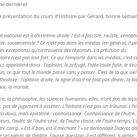
e dernière)
la présentation du cours d’Histoire par Gérard, bonne semai
t national est-il d’extrême-droite ? Est-il fasciste, raciste, xénop
te, souverainiste ? Ce n’est pas dans les médias (en général, il pe
des exceptions) qu’on trouvera des réponses. La précision du
aire n’est pas leur fort. Ce qui l’emporte dans les médias, c’est c
cs appelaient doxa : l’opinion, le préjugé, l’idée toute faite, le lieu
, ce que tout le monde pense sans y penser. C’est de là que vien
hodoxe : l’opinion droite, la ligne d’où il ne faut pas dévier, la bi
ce, la morale.
ire, la philosophie, les sciences humaines, elles, n’ont pas de leç
 pas de jugement à asséner. L’histoire n’est pas un tribunal. L’hi
pas doxa, mais épistémè : connaissance. Connaissance de l’Autre. 
lleurs, l’autre de l’autre sexe, de l’autre classe, de l’autre temps. L
tre camp. « Est-il bon, est-il méchant ? » se demandait Diderot d
e ses pièces de théâtre. Fausse question. Il est différent. Il pense