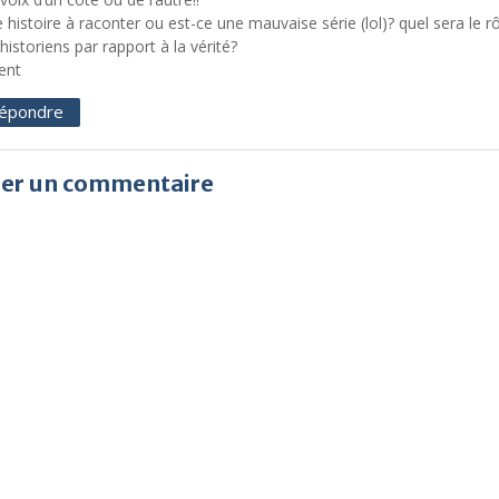
e histoire à raconter ou est-ce une mauvaise série (lol)? quel sera le r
historiens par rapport à la vérité?
ent
épondre
ser un commentaire