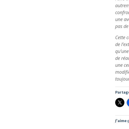
autreme
confron
une ave
pas de 
Cette c
de l’ex
qu’une 
de réa
une cer
modifi
toujou
Partage
J’aime ç