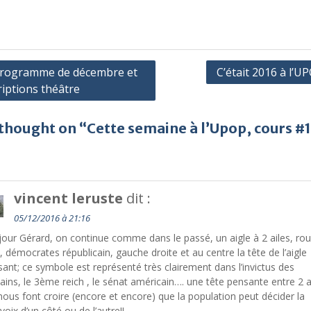
gation
programme de décembre et
C’était 2016 à l’U
riptions théâtre
cle
thought on “Cette semaine à l’Upop, cours #1
vincent leruste
dit :
05/12/2016 à 21:16
our Gérard, on continue comme dans le passé, un aigle à 2 ailes, ro
, démocrates républicain, gauche droite et au centre la tête de l’aigle
ant; ce symbole est représenté très clairement dans l’invictus des
ins, le 3ème reich , le sénat américain…. une tête pensante entre 2 a
nous font croire (encore et encore) que la population peut décider la
voix d’un côté ou de l’autre!!