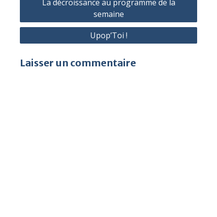
La décroissance au programme de la
de
semaine
l’article
Upop’Toi !
Laisser un commentaire