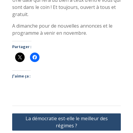
Une date qui fera du bien à ceux d’entre vous qui
sont dans le coin ! Et toujours, ouvert à tous et
gratuit.
A dimanche pour de nouvelles annonces et le
programme à venir en novembre.
Partager :
J’aime ça :
Navigation
La démocratie est-elle le meilleur des
de
régimes ?
l’article