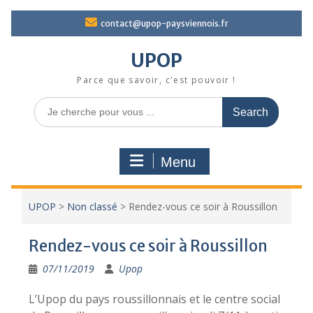
Skip
contact@upop-paysviennois.fr
to
content
UPOP
Parce que savoir, c'est pouvoir !
Search
for:
Menu
UPOP
>
Non classé
>
Rendez-vous ce soir à Roussillon
Rendez-vous ce soir à Roussillon
07/11/2019
Upop
L’Upop du pays roussillonnais et le centre social