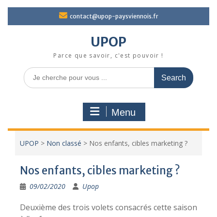
Skip
contact@upop-paysviennois.fr
to
content
UPOP
Parce que savoir, c'est pouvoir !
Search
for:
Menu
UPOP
>
Non classé
>
Nos enfants, cibles marketing ?
Nos enfants, cibles marketing ?
09/02/2020
Upop
Deuxième des trois volets consacrés cette saison