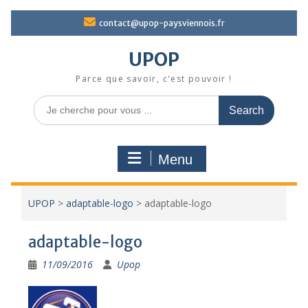
Skip
contact@upop-paysviennois.fr
to
content
UPOP
Parce que savoir, c'est pouvoir !
Search
for:
Menu
UPOP
>
adaptable-logo
>
adaptable-logo
adaptable-logo
11/09/2016
Upop