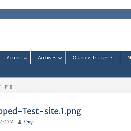
Accueil
Archives
Où nous trouver ?
N
e.1.png
pped-Test-site.1.png
08/2018
Upop