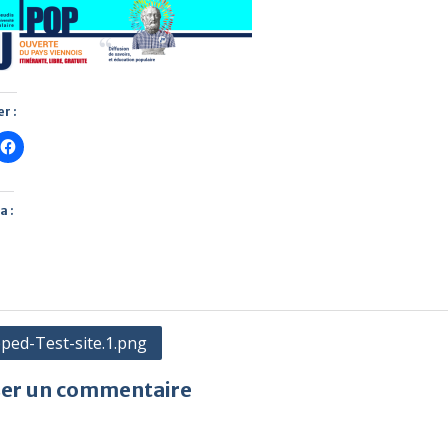
r :
a :
gation
ped-Test-site.1.png
ser un commentaire
cle