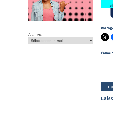
Partage
Archives
J’aime ç
Navi
crop
de
Lais
l’arti