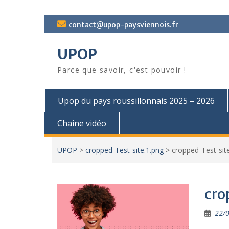
Skip
contact@upop-paysviennois.fr
to
content
UPOP
Parce que savoir, c'est pouvoir !
Upop du pays roussillonnais 2025 – 2026
Chaine vidéo
UPOP
>
cropped-Test-site.1.png
>
cropped-Test-sit
cro
22/