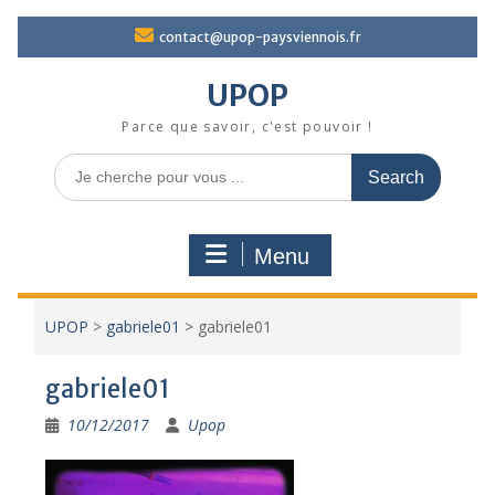
Skip
contact@upop-paysviennois.fr
to
content
UPOP
Parce que savoir, c'est pouvoir !
Search
for:
Menu
UPOP
>
gabriele01
>
gabriele01
gabriele01
10/12/2017
Upop