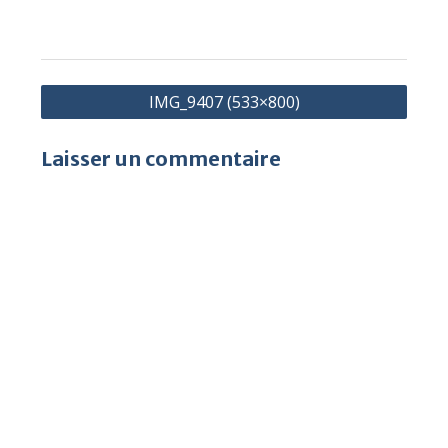
Navigation
IMG_9407 (533×800)
de
l’article
Laisser un commentaire