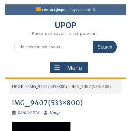
Skip
contact@upop-paysviennois.fr
to
content
UPOP
Parce que savoir, c'est pouvoir !
Search
for:
Menu
UPOP
>
IMG_9407 (533x800)
>
IMG_9407 (533×800)
IMG_9407 (533×800)
02/02/2018
Upop