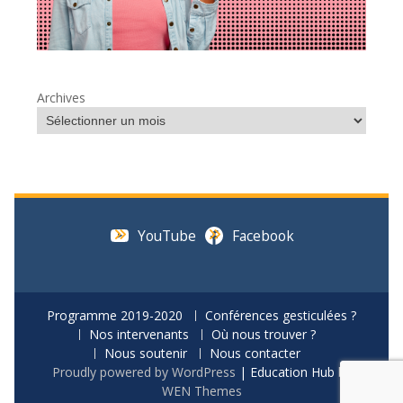
Archives
YouTube
Facebook
Programme 2019-2020
Conférences gesticulées ?
Nos intervenants
Où nous trouver ?
Nous soutenir
Nous contacter
Proudly powered by WordPress
|
Education Hub by
WEN Themes