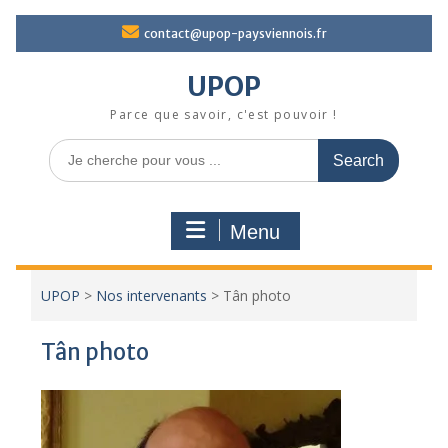
Skip
contact@upop-paysviennois.fr
to
content
UPOP
Parce que savoir, c'est pouvoir !
Search
for:
Menu
UPOP
>
Nos intervenants
>
Tân photo
Tân photo